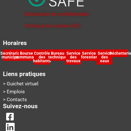
Déclaration de confidentialité
Politique de cookies (UE)
Horaires
Secrétariat
Bourse
Contrôle
Bureau
Service
Service
Service
Déchetteri
municipal
communale
des
technique
des
forestier
des
habitants
travaux
eaux
Liens pratiques
> Guichet virtuel
> Emplois
> Contacts
Suivez-nous