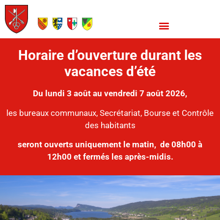
Horaire d’ouverture durant les
vacances d’été
Du lundi 3 août au vendredi 7 août 2026,
les bureaux communaux, Secrétariat, Bourse et Contrôle
des habitants
seront ouverts uniquement le matin,
de 08h00 à
12h00 et fermés les après-midis.