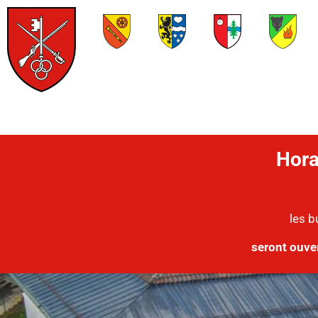
Hora
les b
seront ouve