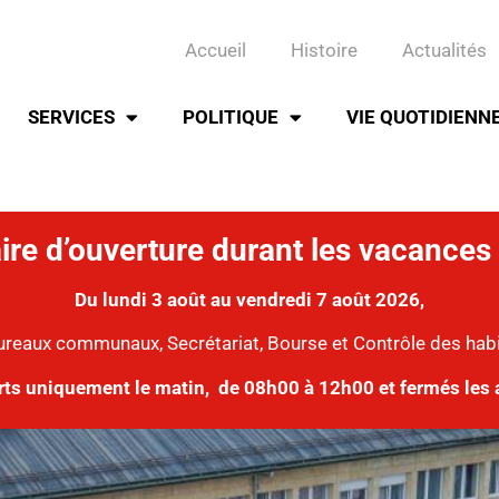
Accueil
Histoire
Actualités
SERVICES
POLITIQUE
VIE QUOTIDIENN
ire d’ouverture durant les vacances 
Du lundi 3 août au vendredi 7 août 2026,
ureaux communaux, Secrétariat, Bourse et Contrôle des hab
rts uniquement le matin,
de 08h00 à 12h00 et fermés les 