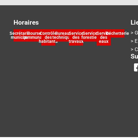
Horaires
Li
> G
Secrétariat
Bourse
Contrôle
Bureau
Service
Service
Service
Déchetterie
municipal
communale
des
technique
des
forestier
des
> 
habitants
travaux
eaux
> 
Su