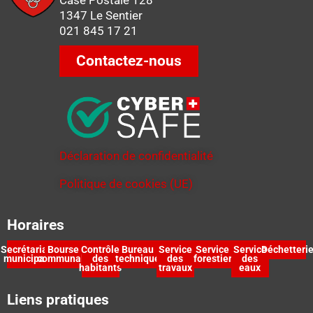
1347 Le Sentier
021 845 17 21
Contactez-nous
Déclaration de confidentialité
Politique de cookies (UE)
Horaires
Secrétariat
Bourse
Contrôle
Bureau
Service
Service
Service
Déchetteri
municipal
communale
des
technique
des
forestier
des
habitants
travaux
eaux
Liens pratiques