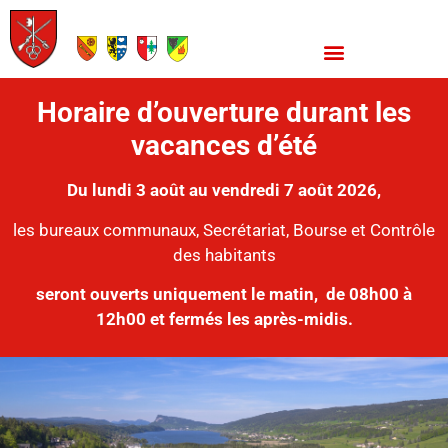
Horaire d’ouverture durant les
vacances d’été
Du lundi 3 août au vendredi 7 août 2026,
les bureaux communaux, Secrétariat, Bourse et Contrôle
des habitants
seront ouverts uniquement le matin,
de 08h00 à
12h00 et fermés les après-midis.