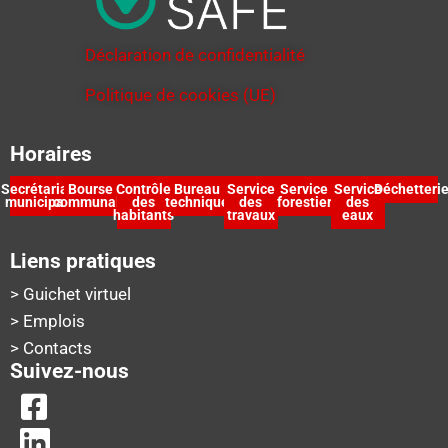
Déclaration de confidentialité
Politique de cookies (UE)
Horaires
Secrétariat
Bourse
Contrôle
Bureau
Service
Service
Service
Déchetteri
municipal
communale
des
technique
des
forestier
des
habitants
travaux
eaux
Liens pratiques
> Guichet virtuel
> Emplois
> Contacts
Suivez-nous