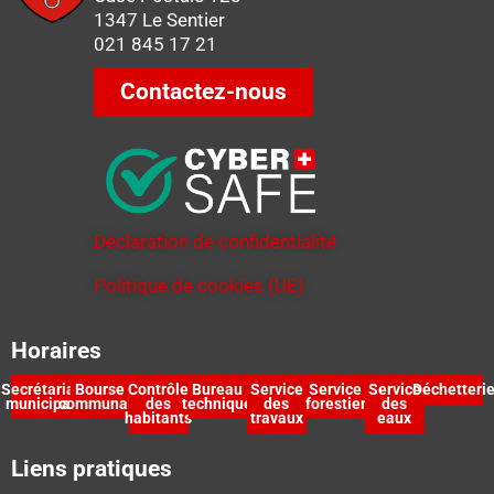
1347 Le Sentier
021 845 17 21
Contactez-nous
Déclaration de confidentialité
Politique de cookies (UE)
Horaires
Secrétariat
Bourse
Contrôle
Bureau
Service
Service
Service
Déchetteri
municipal
communale
des
technique
des
forestier
des
habitants
travaux
eaux
Liens pratiques