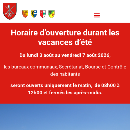
Horaire d’ouverture durant les
vacances d’été
Du lundi 3 août au vendredi 7 août 2026,
les bureaux communaux, Secrétariat, Bourse et Contrôle
des habitants
seront ouverts uniquement le matin,
de 08h00 à
12h00 et fermés les après-midis.