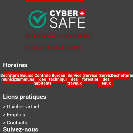
Déclaration de confidentialité
Politique de cookies (UE)
Horaires
Secrétariat
Bourse
Contrôle
Bureau
Service
Service
Service
Déchetteri
municipal
communale
des
technique
des
forestier
des
habitants
travaux
eaux
Liens pratiques
> Guichet virtuel
> Emplois
> Contacts
Suivez-nous