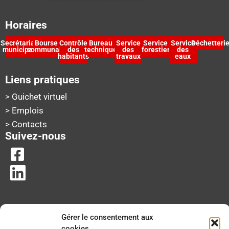
Horaires
Secrétariat
Bourse
Contrôle
Bureau
Service
Service
Service
Déchetteri
municipal
communale
des
technique
des
forestier
des
habitants
travaux
eaux
Liens pratiques
> Guichet virtuel
> Emplois
> Contacts
Suivez-nous
Gérer le consentement aux
cookies