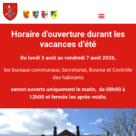
Horaire d’ouverture durant les
vacances d’été
Du lundi 3 août au vendredi 7 août 2026,
les bureaux communaux, Secrétariat, Bourse et Contrôle
des habitants
seront ouverts uniquement le matin,
de 08h00 à
12h00 et fermés les après-midis.