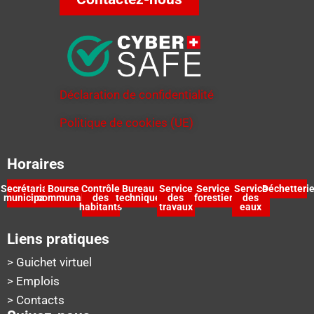
Déclaration de confidentialité
Politique de cookies (UE)
Horaires
Secrétariat
Bourse
Contrôle
Bureau
Service
Service
Service
Déchetteri
municipal
communale
des
technique
des
forestier
des
habitants
travaux
eaux
Liens pratiques
> Guichet virtuel
> Emplois
> Contacts