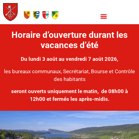
Horaire d’ouverture durant les
vacances d’été
Du lundi 3 août au vendredi 7 août 2026,
les bureaux communaux, Secrétariat, Bourse et Contrôle
des habitants
seront ouverts uniquement le matin,
de 08h00 à
12h00 et fermés les après-midis.