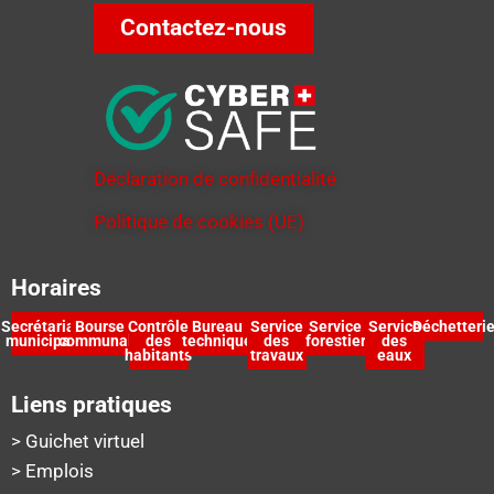
Contactez-nous
Déclaration de confidentialité
Politique de cookies (UE)
Horaires
Secrétariat
Bourse
Contrôle
Bureau
Service
Service
Service
Déchetteri
municipal
communale
des
technique
des
forestier
des
habitants
travaux
eaux
Liens pratiques
> Guichet virtuel
> Emplois