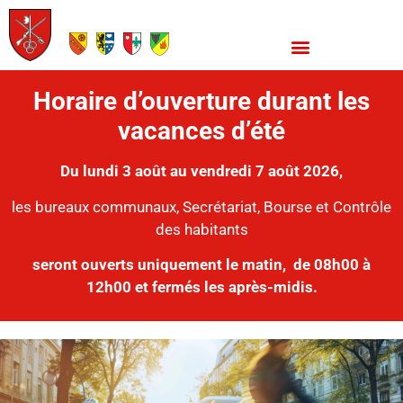
Horaire d’ouverture durant les
vacances d’été
Du lundi 3 août au vendredi 7 août 2026,
les bureaux communaux, Secrétariat, Bourse et Contrôle
des habitants
seront ouverts uniquement le matin,
de 08h00 à
12h00 et fermés les après-midis.