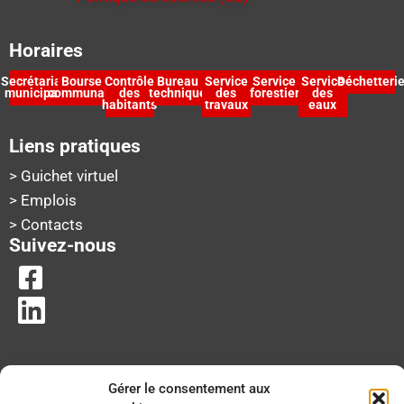
Horaires
Secrétariat
Bourse
Contrôle
Bureau
Service
Service
Service
Déchetteri
municipal
communale
des
technique
des
forestier
des
habitants
travaux
eaux
Liens pratiques
> Guichet virtuel
> Emplois
> Contacts
Suivez-nous
Gérer le consentement aux