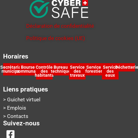
Déclaration de confidentialité
Politique de cookies (UE)
Horaires
Secrétariat
Bourse
Contrôle
Bureau
Service
Service
Service
Déchetteri
municipal
communale
des
technique
des
forestier
des
habitants
travaux
eaux
Liens pratiques
> Guichet virtuel
> Emplois
> Contacts
Suivez-nous