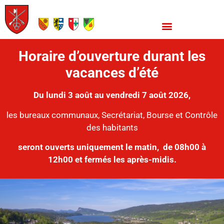
Horaire d’ouverture durant les
vacances d’été
Du lundi 3 août au vendredi 7 août 2026,
les bureaux communaux, Secrétariat, Bourse et Contrôle
des habitants
seront ouverts uniquement le matin,
de 08h00 à
12h00 et fermés les après-midis.