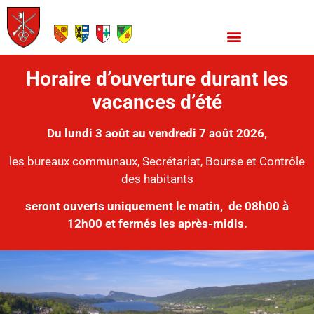
Horaire d’ouverture durant les
vacances d’été
Du lundi 3 août au vendredi 7 août 2026,
les bureaux communaux, Secrétariat, Bourse et Contrôle
des habitants
seront ouverts uniquement le matin,
de 08h00 à
12h00 et fermés les après-midis.