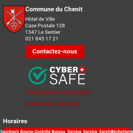
Commune du Chenit
Hôtel de Ville
Case Postale 128
1347 Le Sentier
021 845 17 21
Contactez-nous
Déclaration de confidentialité
Politique de cookies (UE)
Horaires
Secrétariat
Bourse
Contrôle
Bureau
Service
Service
Service
Déchetteri