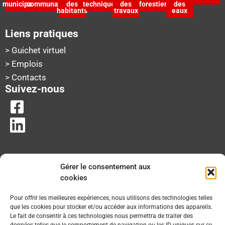
municipal
communale
des
technique
des
forestier
des
habitants
travaux
eaux
Liens pratiques
> Guichet virtuel
> Emplois
> Contacts
Suivez-nous
Gérer le consentement aux
cookies
Pour offrir les meilleures expériences, nous utilisons des technologies telles
que les cookies pour stocker et/ou accéder aux informations des appareils.
Le fait de consentir à ces technologies nous permettra de traiter des