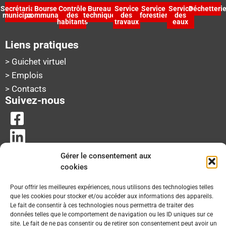
Secrétariat
Bourse
Contrôle
Bureau
Service
Service
Service
Déchetteri
municipal
communale
des
technique
des
forestier
des
habitants
travaux
eaux
Liens pratiques
> Guichet virtuel
> Emplois
> Contacts
Suivez-nous
Gérer le consentement aux
cookies
Pour offrir les meilleures expériences, nous utilisons des technologies telles
que les cookies pour stocker et/ou accéder aux informations des appareils.
Le fait de consentir à ces technologies nous permettra de traiter des
données telles que le comportement de navigation ou les ID uniques sur ce
site. Le fait de ne pas consentir ou de retirer son consentement peut avoir un