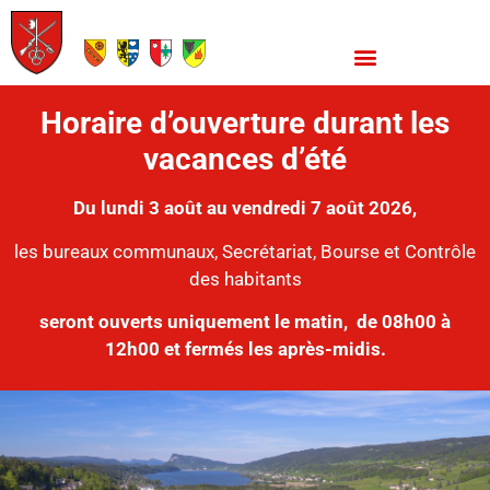
Horaire d’ouverture durant les
vacances d’été
Du lundi 3 août au vendredi 7 août 2026,
les bureaux communaux, Secrétariat, Bourse et Contrôle
des habitants
seront ouverts uniquement le matin,
de 08h00 à
12h00 et fermés les après-midis.