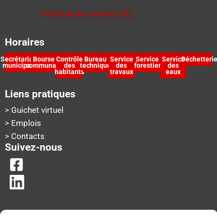
Politique de cookies (UE)
Horaires
Secrétariat
Bourse
Contrôle
Bureau
Service
Service
Service
Déchetteri
municipal
communale
des
technique
des
forestier
des
habitants
travaux
eaux
Liens pratiques
> Guichet virtuel
> Emplois
> Contacts
Suivez-nous