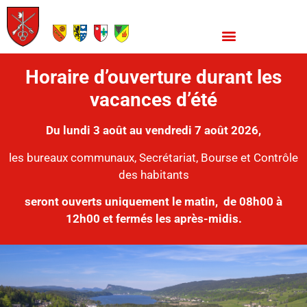
Horaire d’ouverture durant les
vacances d’été
Du lundi 3 août au vendredi 7 août 2026,
les bureaux communaux, Secrétariat, Bourse et Contrôle
des habitants
seront ouverts uniquement le matin,
de 08h00 à
12h00 et fermés les après-midis.