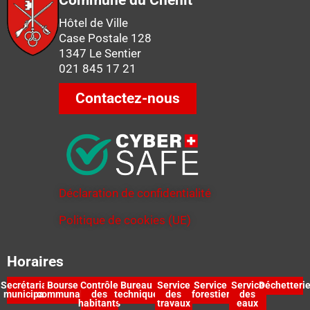
Commune du Chenit
Hôtel de Ville
Case Postale 128
1347 Le Sentier
021 845 17 21
Contactez-nous
Déclaration de confidentialité
Politique de cookies (UE)
Horaires
Secrétariat
Bourse
Contrôle
Bureau
Service
Service
Service
Déchetteri
municipal
communale
des
technique
des
forestier
des
habitants
travaux
eaux