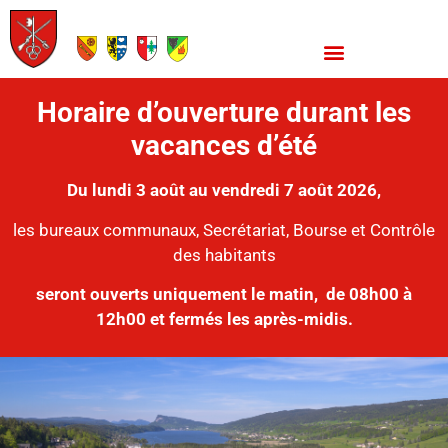
Horaire d’ouverture durant les
vacances d’été
Du lundi 3 août au vendredi 7 août 2026,
les bureaux communaux, Secrétariat, Bourse et Contrôle
des habitants
seront ouverts uniquement le matin,
de 08h00 à
12h00 et fermés les après-midis.