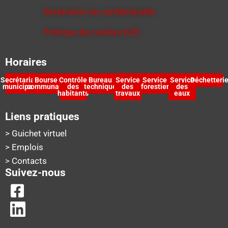
Déclaration de confidentialité
Politique de cookies (UE)
Horaires
Secrétariat
Bourse
Contrôle
Bureau
Service
Service
Service
Déchetteri
municipal
communale
des
technique
des
forestier
des
habitants
travaux
eaux
Liens pratiques
> Guichet virtuel
> Emplois
> Contacts
Suivez-nous