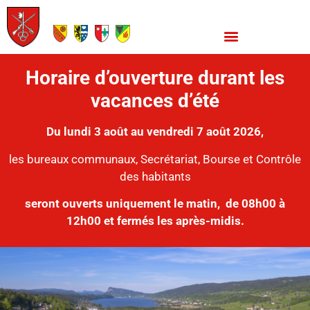
Horaire d’ouverture durant les
vacances d’été
Du lundi 3 août au vendredi 7 août 2026,
les bureaux communaux, Secrétariat, Bourse et Contrôle
des habitants
seront ouverts uniquement le matin,
de 08h00 à
12h00 et fermés les après-midis.