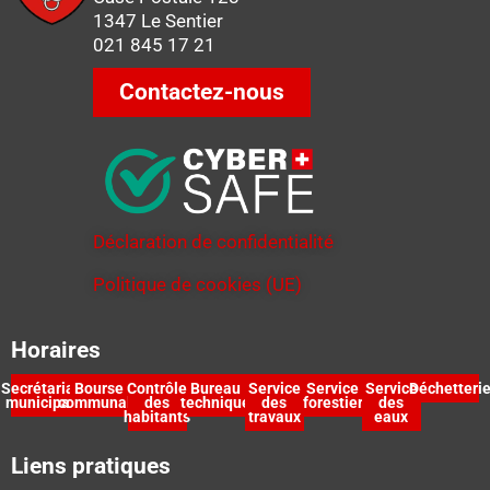
1347 Le Sentier
021 845 17 21
Contactez-nous
Déclaration de confidentialité
Politique de cookies (UE)
Horaires
Secrétariat
Bourse
Contrôle
Bureau
Service
Service
Service
Déchetteri
municipal
communale
des
technique
des
forestier
des
habitants
travaux
eaux
Liens pratiques