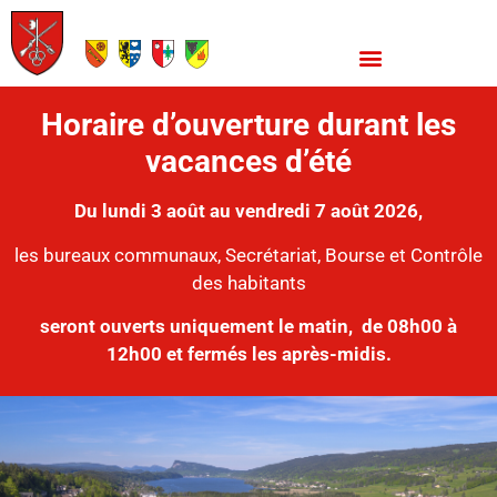
Horaire d’ouverture durant les
vacances d’été
Du lundi 3 août au vendredi 7 août 2026,
les bureaux communaux, Secrétariat, Bourse et Contrôle
des habitants
seront ouverts uniquement le matin,
de 08h00 à
12h00 et fermés les après-midis.