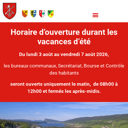
Horaire d’ouverture durant les
vacances d’été
Du lundi 3 août au vendredi 7 août 2026,
les bureaux communaux, Secrétariat, Bourse et Contrôle
des habitants
seront ouverts uniquement le matin,
de 08h00 à
12h00 et fermés les après-midis.