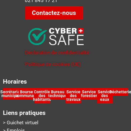
021 845 17 21
Contactez-nous
Déclaration de confidentialité
Politique de cookies (UE)
Horaires
Secrétariat
Bourse
Contrôle
Bureau
Service
Service
Service
Déchetteri
municipal
communale
des
technique
des
forestier
des
habitants
travaux
eaux
Liens pratiques
> Guichet virtuel
> Emplois