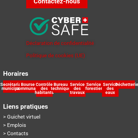
Contactez-nous
Déclaration de confidentialité
Politique de cookies (UE)
Horaires
Secrétariat
Bourse
Contrôle
Bureau
Service
Service
Service
Déchetteri
municipal
communale
des
technique
des
forestier
des
habitants
travaux
eaux
Liens pratiques
> Guichet virtuel
> Emplois
> Contacts