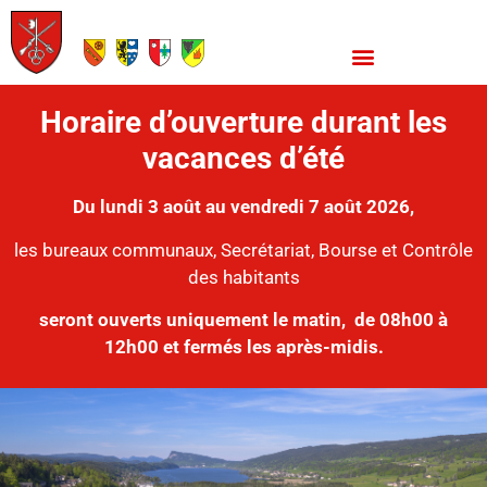
Horaire d’ouverture durant les
vacances d’été
Du lundi 3 août au vendredi 7 août 2026,
les bureaux communaux, Secrétariat, Bourse et Contrôle
des habitants
seront ouverts uniquement le matin,
de 08h00 à
12h00 et fermés les après-midis.