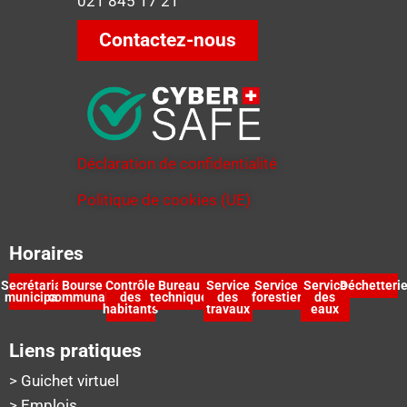
021 845 17 21
Contactez-nous
Déclaration de confidentialité
Politique de cookies (UE)
Horaires
Secrétariat
Bourse
Contrôle
Bureau
Service
Service
Service
Déchetteri
municipal
communale
des
technique
des
forestier
des
habitants
travaux
eaux
Liens pratiques
> Guichet virtuel
> Emplois