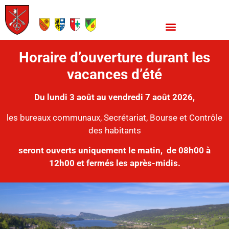
Horaire d’ouverture durant les
vacances d’été
Du lundi 3 août au vendredi 7 août 2026,
les bureaux communaux, Secrétariat, Bourse et Contrôle
des habitants
seront ouverts uniquement le matin,
de 08h00 à
12h00 et fermés les après-midis.