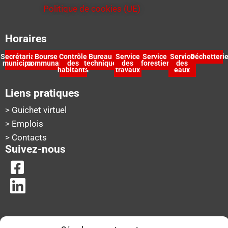
Politique de cookies (UE)
Horaires
Secrétariat
Bourse
Contrôle
Bureau
Service
Service
Service
Déchetteri
municipal
communale
des
technique
des
forestier
des
habitants
travaux
eaux
Liens pratiques
> Guichet virtuel
> Emplois
> Contacts
Suivez-nous