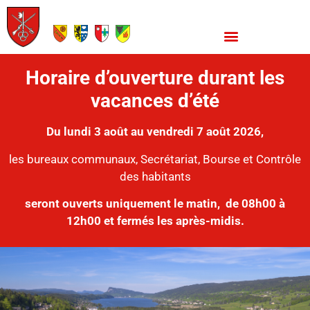
Horaire d’ouverture durant les
vacances d’été
Du lundi 3 août au vendredi 7 août 2026,
les bureaux communaux, Secrétariat, Bourse et Contrôle
des habitants
seront ouverts uniquement le matin,
de 08h00 à
12h00 et fermés les après-midis.