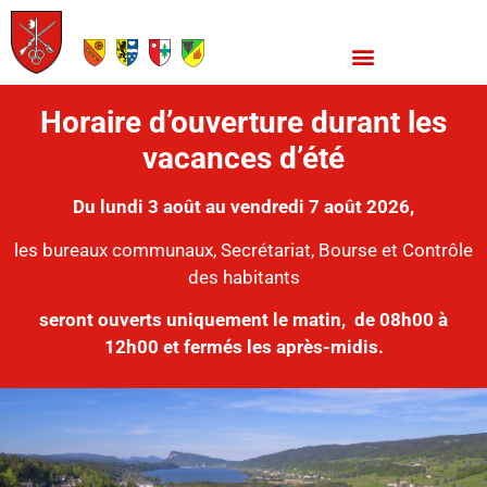
Horaire d’ouverture durant les
vacances d’été
Du lundi 3 août au vendredi 7 août 2026,
les bureaux communaux, Secrétariat, Bourse et Contrôle
des habitants
seront ouverts uniquement le matin,
de 08h00 à
12h00 et fermés les après-midis.