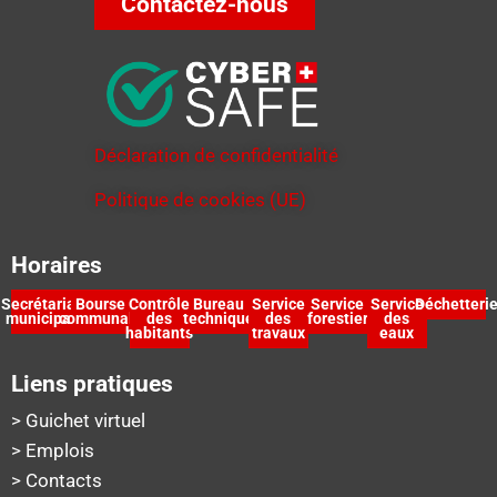
Contactez-nous
Déclaration de confidentialité
Politique de cookies (UE)
Horaires
Secrétariat
Bourse
Contrôle
Bureau
Service
Service
Service
Déchetteri
municipal
communale
des
technique
des
forestier
des
habitants
travaux
eaux
Liens pratiques
> Guichet virtuel
> Emplois
> Contacts