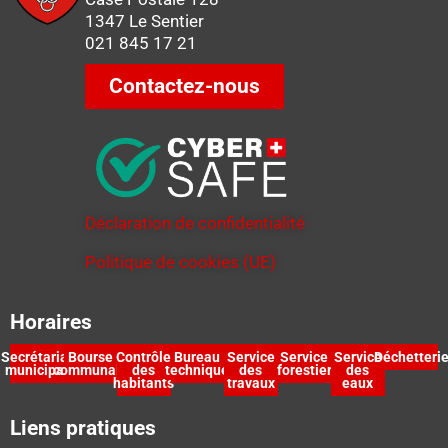
1347 Le Sentier
021 845 17 21
Contactez-nous
Déclaration de confidentialité
Politique de cookies (UE)
Horaires
Secrétariat
Bourse
Contrôle
Bureau
Service
Service
Service
Déchetteri
municipal
communale
des
technique
des
forestier
des
habitants
travaux
eaux
Liens pratiques