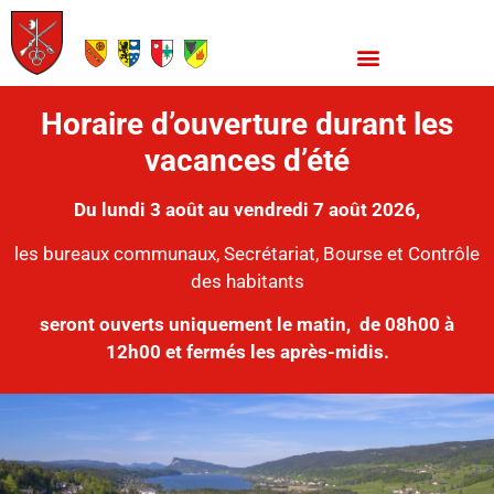
Horaire d’ouverture durant les
vacances d’été
Du lundi 3 août au vendredi 7 août 2026,
les bureaux communaux, Secrétariat, Bourse et Contrôle
des habitants
seront ouverts uniquement le matin,
de 08h00 à
12h00 et fermés les après-midis.