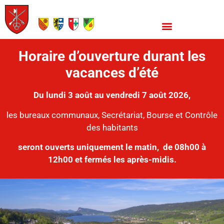
Horaire d’ouverture durant les
vacances d’été
Du lundi 3 août au vendredi 7 août 2026,
les bureaux communaux, Secrétariat, Bourse et Contrôle
des habitants
seront ouverts uniquement le matin,
de 08h00 à
12h00 et fermés les après-midis.