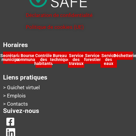
Déclaration de confidentialité
Politique de cookies (UE)
Horaires
Secrétariat
Bourse
Contrôle
Bureau
Service
Service
Service
Déchetteri
municipal
communale
des
technique
des
forestier
des
habitants
travaux
eaux
Liens pratiques
> Guichet virtuel
> Emplois
> Contacts
Suivez-nous