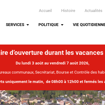
Accueil
Histoire
Actualités
SERVICES
POLITIQUE
VIE QUOTIDIENN
ire d’ouverture durant les vacances 
Du lundi 3 août au vendredi 7 août 2026,
ureaux communaux, Secrétariat, Bourse et Contrôle des hab
rts uniquement le matin,
de 08h00 à 12h00 et fermés les 