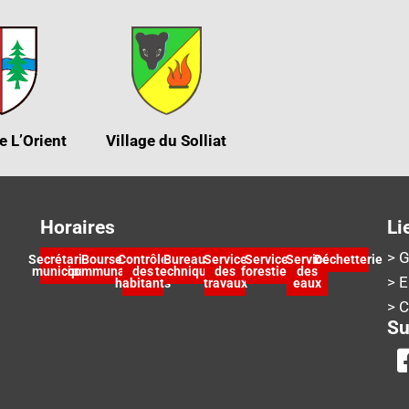
e L’Orient
Village du Solliat
Horaires
Li
> G
Secrétariat
Bourse
Contrôle
Bureau
Service
Service
Service
Déchetterie
municipal
communale
des
technique
des
forestier
des
> 
habitants
travaux
eaux
> 
Su