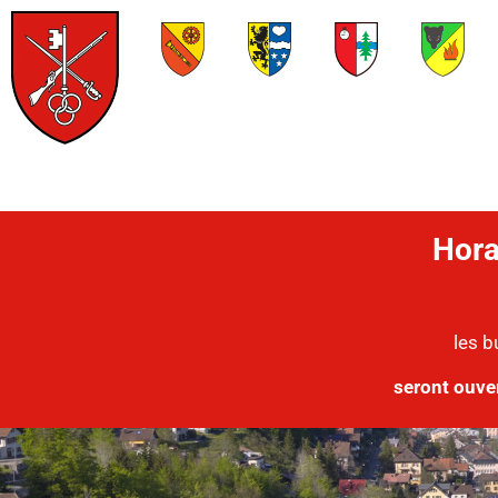
Hora
les b
seront ouve