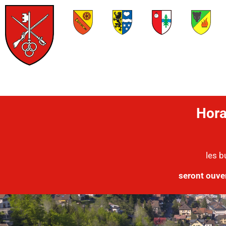
Hora
les b
seront ouve