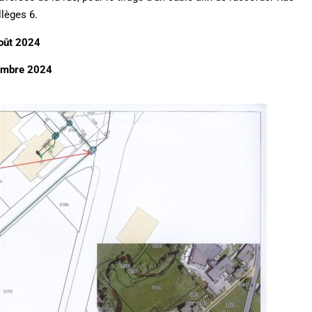
lèges 6.
oût
2024
embre 2024