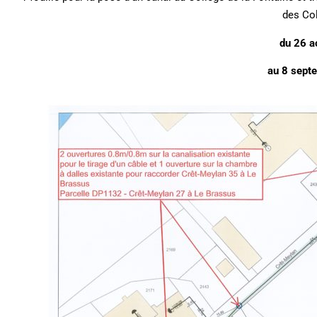
des Col
du 26
a
au 8 sept