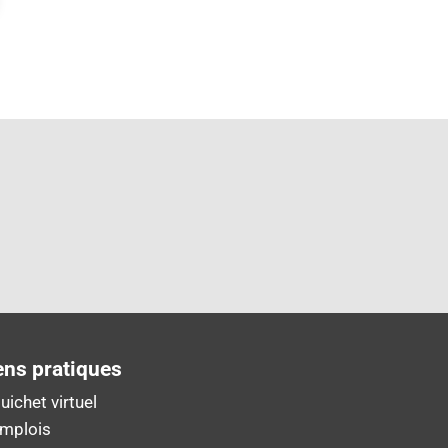
ens pratiques
uichet virtuel
Emplois