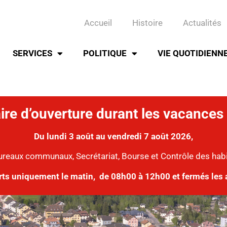
Accueil
Histoire
Actualités
SERVICES
POLITIQUE
VIE QUOTIDIENN
ire d’ouverture durant les vacances 
Du lundi 3 août au vendredi 7 août 2026,
ureaux communaux, Secrétariat, Bourse et Contrôle des hab
rts uniquement le matin,
de 08h00 à 12h00 et fermés les 