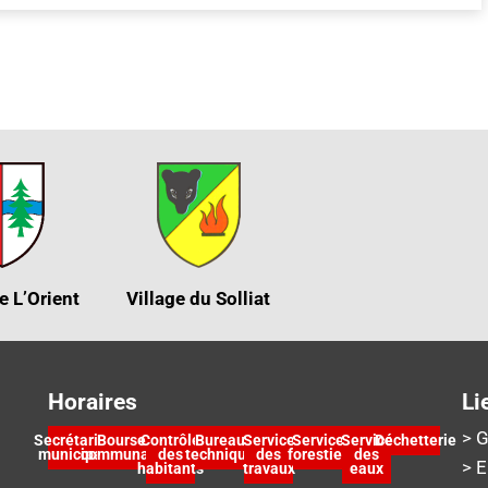
e L’Orient
Village du Solliat
Horaires
Li
> G
Secrétariat
Bourse
Contrôle
Bureau
Service
Service
Service
Déchetterie
municipal
communale
des
technique
des
forestier
des
> 
habitants
travaux
eaux