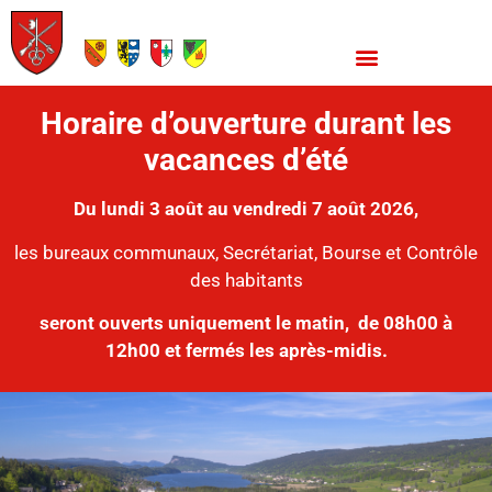
Horaire d’ouverture durant les
vacances d’été
Du lundi 3 août au vendredi 7 août 2026,
les bureaux communaux, Secrétariat, Bourse et Contrôle
des habitants
seront ouverts uniquement le matin,
de 08h00 à
12h00 et fermés les après-midis.