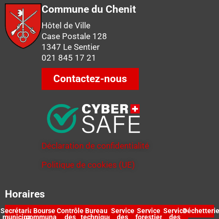
Commune du Chenit
Hôtel de Ville
Case Postale 128
1347 Le Sentier
021 845 17 21
Contactez-nous
Déclaration de confidentialité
Politique de cookies (UE)
Horaires
Secrétariat
Bourse
Contrôle
Bureau
Service
Service
Service
Déchetteri
municipal
communale
des
technique
des
forestier
des