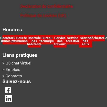
Déclaration de confidentialité
Politique de cookies (UE)
Horaires
Secrétariat
Bourse
Contrôle
Bureau
Service
Service
Service
Déchetteri
municipal
communale
des
technique
des
forestier
des
habitants
travaux
eaux
Liens pratiques
> Guichet virtuel
> Emplois
> Contacts
Suivez-nous