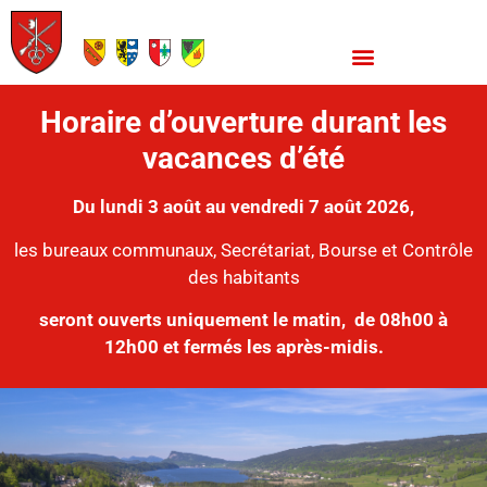
Horaire d’ouverture durant les
vacances d’été
Du lundi 3 août au vendredi 7 août 2026,
les bureaux communaux, Secrétariat, Bourse et Contrôle
des habitants
seront ouverts uniquement le matin,
de 08h00 à
12h00 et fermés les après-midis.