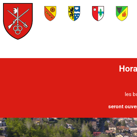
Hora
les b
seront ouve