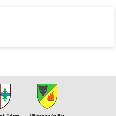
e L’Orient
Village du Solliat