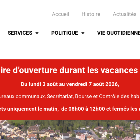
Accueil
Histoire
Actualités
SERVICES
POLITIQUE
VIE QUOTIDIENN
ire d’ouverture durant les vacances 
Du lundi 3 août au vendredi 7 août 2026,
ureaux communaux, Secrétariat, Bourse et Contrôle des hab
rts uniquement le matin,
de 08h00 à 12h00 et fermés les 