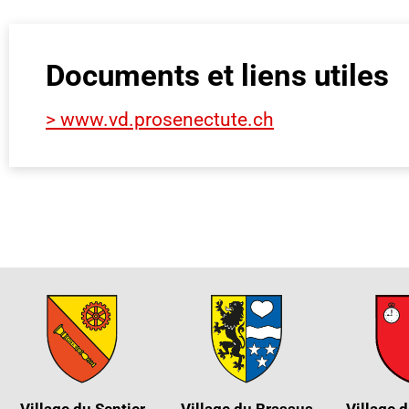
Documents et liens utiles
> www.vd.prosenectute.ch
Village du Sentier
Village du Brassus
Village d