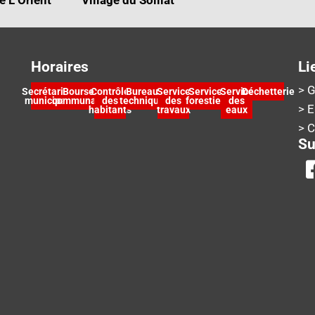
Horaires
Li
> G
Secrétariat
Bourse
Contrôle
Bureau
Service
Service
Service
Déchetterie
municipal
communale
des
technique
des
forestier
des
> 
habitants
travaux
eaux
> 
Su