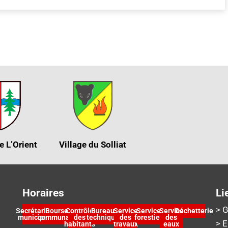
e L’Orient
Village du Solliat
Horaires
Li
> G
Secrétariat
Bourse
Contrôle
Bureau
Service
Service
Service
Déchetterie
municipal
communale
des
technique
des
forestier
des
> 
habitants
travaux
eaux