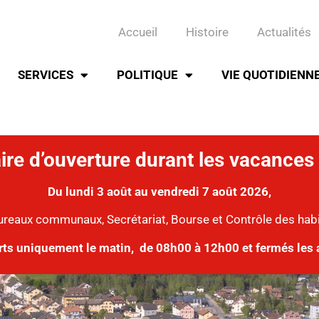
Accueil
Histoire
Actualités
SERVICES
POLITIQUE
VIE QUOTIDIENN
ire d’ouverture durant les vacances 
Du lundi 3 août au vendredi 7 août 2026,
ureaux communaux, Secrétariat, Bourse et Contrôle des hab
rts uniquement le matin,
de 08h00 à 12h00 et fermés les 