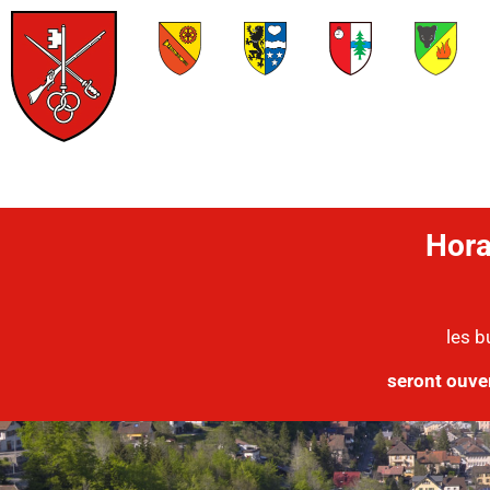
Hora
les b
seront ouve