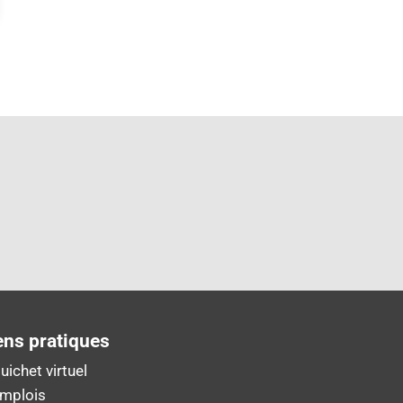
ens pratiques
uichet virtuel
Emplois