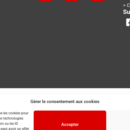
> 
Su
Gérer le consentement aux cookies
ue les cookies pour
es technologies
on ou les ID
Accepter
 peut avoir un effet