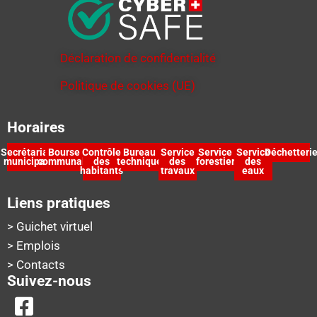
Déclaration de confidentialité
Politique de cookies (UE)
Horaires
Secrétariat
Bourse
Contrôle
Bureau
Service
Service
Service
Déchetteri
municipal
communale
des
technique
des
forestier
des
habitants
travaux
eaux
Liens pratiques
> Guichet virtuel
> Emplois
> Contacts
Suivez-nous