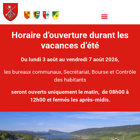
Horaire d’ouverture durant les
vacances d’été
Du lundi 3 août au vendredi 7 août 2026,
les bureaux communaux, Secrétariat, Bourse et Contrôle
des habitants
seront ouverts uniquement le matin,
de 08h00 à
12h00 et fermés les après-midis.