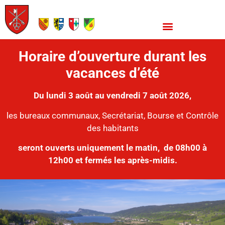
Horaire d’ouverture durant les
vacances d’été
Du lundi 3 août au vendredi 7 août 2026,
les bureaux communaux, Secrétariat, Bourse et Contrôle
des habitants
seront ouverts uniquement le matin,
de 08h00 à
12h00 et fermés les après-midis.