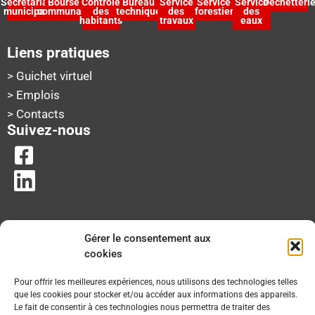
Secrétariat
Bourse
Contrôle
Bureau
Service
Service
Service
Déchetteri
municipal
communale
des
technique
des
forestier
des
habitants
travaux
eaux
Liens pratiques
> Guichet virtuel
> Emplois
> Contacts
Suivez-nous
Gérer le consentement aux
cookies
Pour offrir les meilleures expériences, nous utilisons des technologies telles
que les cookies pour stocker et/ou accéder aux informations des appareils.
Le fait de consentir à ces technologies nous permettra de traiter des