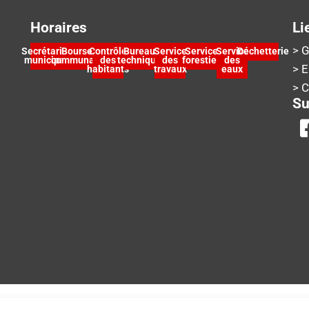
Horaires
Li
> G
Secrétariat
Bourse
Contrôle
Bureau
Service
Service
Service
Déchetterie
municipal
communale
des
technique
des
forestier
des
> 
habitants
travaux
eaux
> 
Su