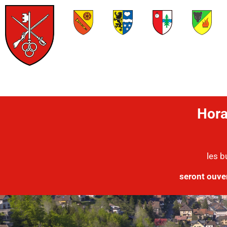
Hora
les b
seront ouve