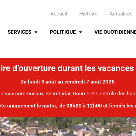
Accueil
Histoire
Actualités
SERVICES
POLITIQUE
VIE QUOTIDIENN
ire d’ouverture durant les vacances 
Du lundi 3 août au vendredi 7 août 2026,
ureaux communaux, Secrétariat, Bourse et Contrôle des hab
rts uniquement le matin,
de 08h00 à 12h00 et fermés les 