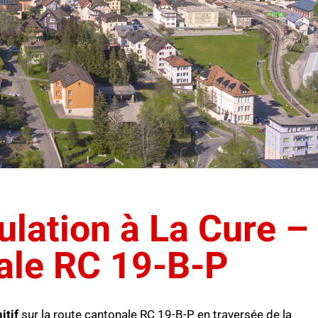
culation à La Cure –
ale RC 19-B-P
itif
sur la route cantonale RC 19-B-P en traversée de la