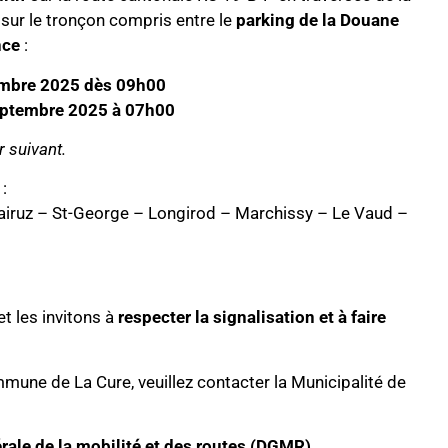
sur le tronçon compris entre le
parking de la Douane
nce
:
embre 2025 dès 09h00
eptembre 2025 à 07h00
r suivant.
:
airuz – St-George – Longirod – Marchissy – Le Vaud –
t les invitons à
respecter la signalisation et à faire
une de La Cure, veuillez contacter la Municipalité de
rale de la mobilité et des routes (DGMR)
.