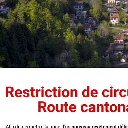
Restriction de cir
Route canton
Afin de permettre la pose d’un
nouveau revêtement défin