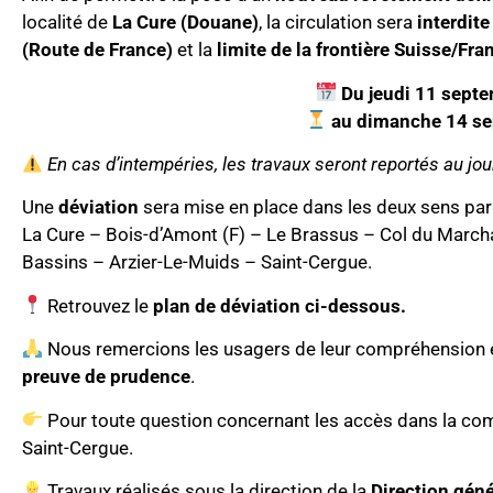
localité de
La Cure (Douane)
, la circulation sera
interdite
(Route de France)
et la
limite de la frontière Suisse/Fra
Du jeudi 11 sept
au dimanche 14 s
En cas d’intempéries, les travaux seront reportés au jou
Une
déviation
sera mise en place dans les deux sens par 
La Cure – Bois-d’Amont (F) – Le Brassus – Col du March
Bassins – Arzier-Le-Muids – Saint-Cergue.
Retrouvez le
plan de déviation ci-dessous.
Nous remercions les usagers de leur compréhension e
preuve de prudence
.
Pour toute question concernant les accès dans la comm
Saint-Cergue.
Travaux réalisés sous la direction de la
Direction géné