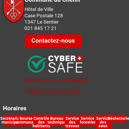
Hôtel de Ville
Case Postale 128
1347 Le Sentier
021 845 17 21
Contactez-nous
Déclaration de confidentialité
Politique de cookies (UE)
Horaires
Secrétariat
Bourse
Contrôle
Bureau
Service
Service
Service
Déchetteri
municipal
communale
des
technique
des
forestier
des
habitants
travaux
eaux