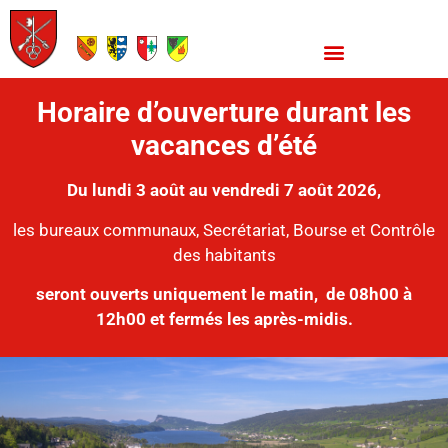
Horaire d’ouverture durant les
vacances d’été
Du lundi 3 août au vendredi 7 août 2026,
les bureaux communaux, Secrétariat, Bourse et Contrôle
des habitants
seront ouverts uniquement le matin,
de 08h00 à
12h00 et fermés les après-midis.