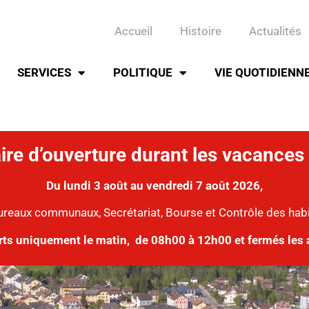
Accueil
Histoire
Actualités
SERVICES
POLITIQUE
VIE QUOTIDIENN
ire d’ouverture durant les vacances 
Du lundi 3 août au vendredi 7 août 2026,
ureaux communaux, Secrétariat, Bourse et Contrôle des hab
rts uniquement le matin,
de 08h00 à 12h00 et fermés les 