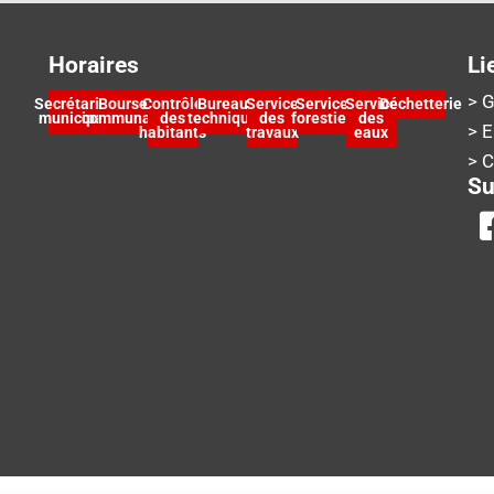
Horaires
Li
> G
Secrétariat
Bourse
Contrôle
Bureau
Service
Service
Service
Déchetterie
municipal
communale
des
technique
des
forestier
des
> 
habitants
travaux
eaux
> 
Su