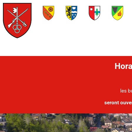
Hora
les b
seront ouve