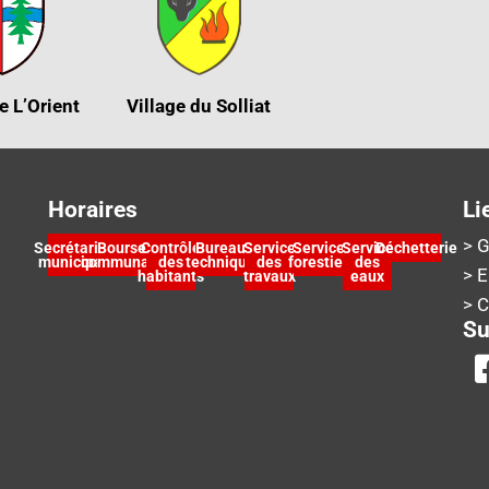
e L’Orient
Village du Solliat
Horaires
Li
> G
Secrétariat
Bourse
Contrôle
Bureau
Service
Service
Service
Déchetterie
municipal
communale
des
technique
des
forestier
des
> 
habitants
travaux
eaux
> 
Su