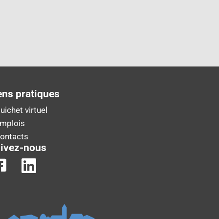
ens pratiques
uichet virtuel
Emplois
Contacts
ivez-nous