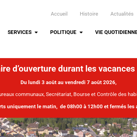
Accueil
Histoire
Actualités
SERVICES
POLITIQUE
VIE QUOTIDIENN
ire d’ouverture durant les vacances 
Du lundi 3 août au vendredi 7 août 2026,
ureaux communaux, Secrétariat, Bourse et Contrôle des hab
rts uniquement le matin,
de 08h00 à 12h00 et fermés les 