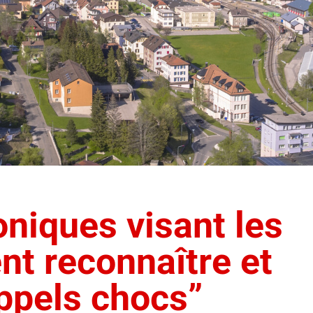
niques visant les
nt reconnaître et
appels chocs”