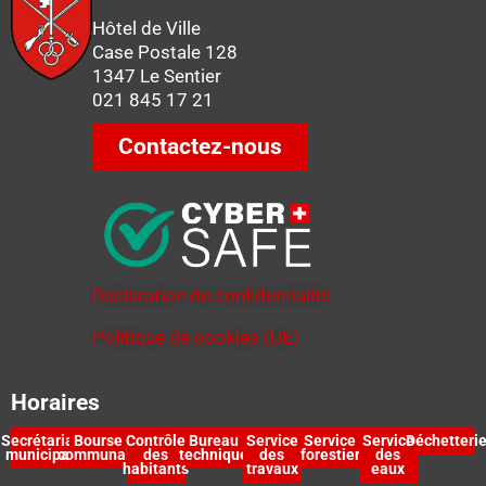
Hôtel de Ville
Case Postale 128
1347 Le Sentier
021 845 17 21
Contactez-nous
Déclaration de confidentialité
Politique de cookies (UE)
Horaires
Secrétariat
Bourse
Contrôle
Bureau
Service
Service
Service
Déchetteri
municipal
communale
des
technique
des
forestier
des
habitants
travaux
eaux