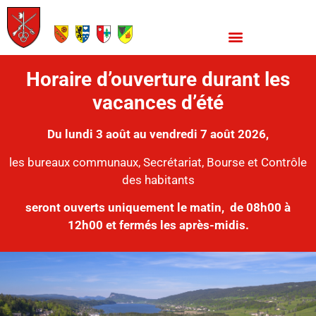
Horaire d’ouverture durant les
vacances d’été
Du lundi 3 août au vendredi 7 août 2026,
les bureaux communaux, Secrétariat, Bourse et Contrôle
des habitants
seront ouverts uniquement le matin,
de 08h00 à
12h00 et fermés les après-midis.