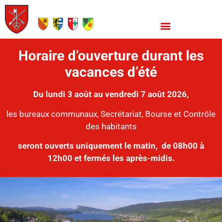
Horaire d’ouverture durant les
vacances d’été
Du lundi 3 août au vendredi 7 août 2026,
les bureaux communaux, Secrétariat, Bourse et Contrôle
des habitants
seront ouverts uniquement le matin,
de 08h00 à
12h00 et fermés les après-midis.