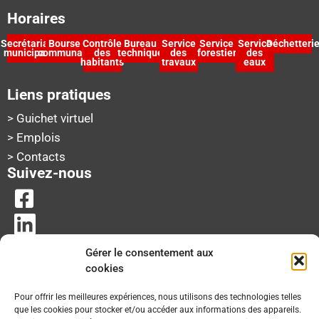
Horaires
Secrétariat
Bourse
Contrôle
Bureau
Service
Service
Service
Déchetteri
municipal
communale
des
technique
des
forestier
des
habitants
travaux
eaux
Liens pratiques
> Guichet virtuel
> Emplois
> Contacts
Suivez-nous
Gérer le consentement aux
cookies
Pour offrir les meilleures expériences, nous utilisons des technologies telles
que les cookies pour stocker et/ou accéder aux informations des appareils.