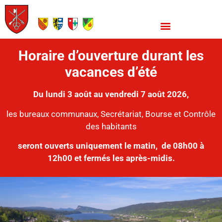
Horaire d’ouverture durant les
vacances d’été
Du lundi 3 août au vendredi 7 août 2026,
les bureaux communaux, Secrétariat, Bourse et Contrôle
des habitants
seront ouverts uniquement le matin,
de 08h00 à
12h00 et fermés les après-midis.