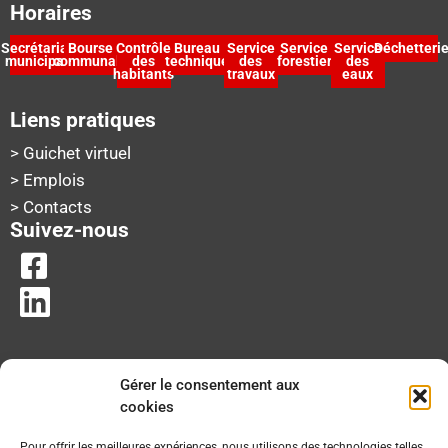
Horaires
Secrétariat
Bourse
Contrôle
Bureau
Service
Service
Service
Déchetteri
municipal
communale
des
technique
des
forestier
des
habitants
travaux
eaux
Liens pratiques
> Guichet virtuel
> Emplois
> Contacts
Suivez-nous
Gérer le consentement aux
cookies
Pour offrir les meilleures expériences, nous utilisons des technologies telles