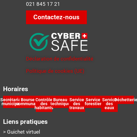
021 845 17 21
Contactez-nous
Déclaration de confidentialité
Politique de cookies (UE)
Horaires
Secrétariat
Bourse
Contrôle
Bureau
Service
Service
Service
Déchetteri
municipal
communale
des
technique
des
forestier
des
habitants
travaux
eaux
Liens pratiques
> Guichet virtuel