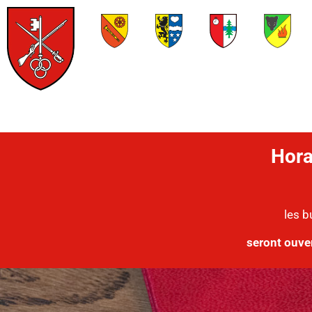
Hora
les b
seront ouve