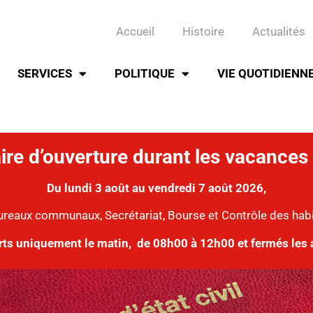
Accueil
Histoire
Actualités
SERVICES
POLITIQUE
VIE QUOTIDIENN
ire d’ouverture durant les vacances 
Du lundi 3 août au vendredi 7 août 2026,
ureaux communaux, Secrétariat, Bourse et Contrôle des hab
rts uniquement le matin,
de 08h00 à 12h00 et fermés les 