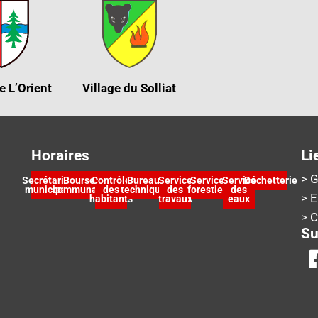
e L’Orient
Village du Solliat
Horaires
Li
> G
Secrétariat
Bourse
Contrôle
Bureau
Service
Service
Service
Déchetterie
municipal
communale
des
technique
des
forestier
des
> 
habitants
travaux
eaux
> 
Su