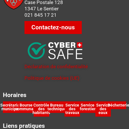
Case Postale 128
1347 Le Sentier
021 845 17 21
Contactez-nous
Déclaration de confidentialité
Politique de cookies (UE)
Horaires
Secrétariat
Bourse
Contrôle
Bureau
Service
Service
Service
Déchetteri
municipal
communale
des
technique
des
forestier
des
habitants
travaux
eaux
Liens pratiques