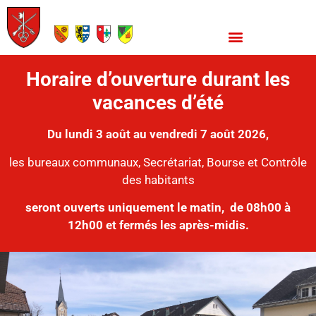
Horaire d’ouverture durant les
vacances d’été
Du lundi 3 août au vendredi 7 août 2026,
les bureaux communaux, Secrétariat, Bourse et Contrôle
des habitants
seront ouverts uniquement le matin,
de 08h00 à
12h00 et fermés les après-midis.