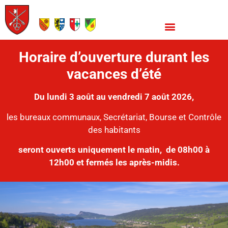
Horaire d’ouverture durant les
vacances d’été
Du lundi 3 août au vendredi 7 août 2026,
les bureaux communaux, Secrétariat, Bourse et Contrôle
des habitants
seront ouverts uniquement le matin,
de 08h00 à
12h00 et fermés les après-midis.