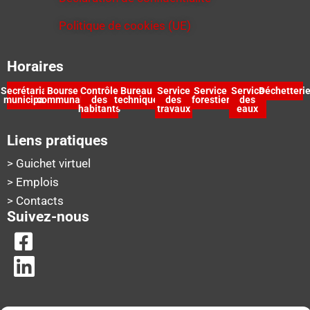
Politique de cookies (UE)
Horaires
Secrétariat
Bourse
Contrôle
Bureau
Service
Service
Service
Déchetteri
municipal
communale
des
technique
des
forestier
des
habitants
travaux
eaux
Liens pratiques
> Guichet virtuel
> Emplois
> Contacts
Suivez-nous