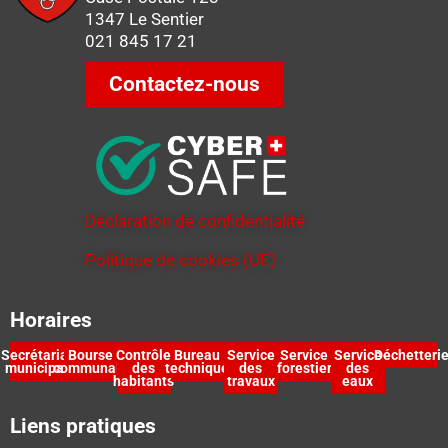
1347 Le Sentier
021 845 17 21
Contactez-nous
Déclaration de confidentialité
Politique de cookies (UE)
Horaires
Secrétariat
Bourse
Contrôle
Bureau
Service
Service
Service
Déchetteri
municipal
communale
des
technique
des
forestier
des
habitants
travaux
eaux
Liens pratiques