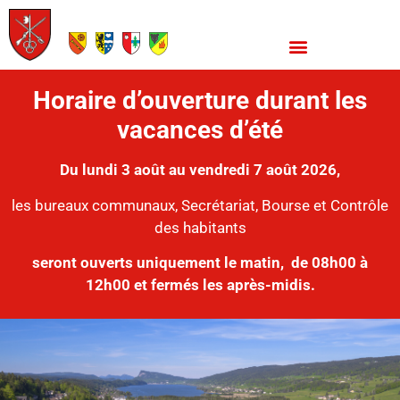
Horaire d’ouverture durant les
vacances d’été
Du lundi 3 août au vendredi 7 août 2026,
les bureaux communaux, Secrétariat, Bourse et Contrôle
des habitants
seront ouverts uniquement le matin,
de 08h00 à
12h00 et fermés les après-midis.