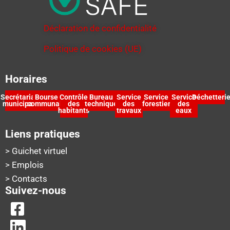
Déclaration de confidentialité
Politique de cookies (UE)
Horaires
Secrétariat
Bourse
Contrôle
Bureau
Service
Service
Service
Déchetteri
municipal
communale
des
technique
des
forestier
des
habitants
travaux
eaux
Liens pratiques
> Guichet virtuel
> Emplois
> Contacts
Suivez-nous