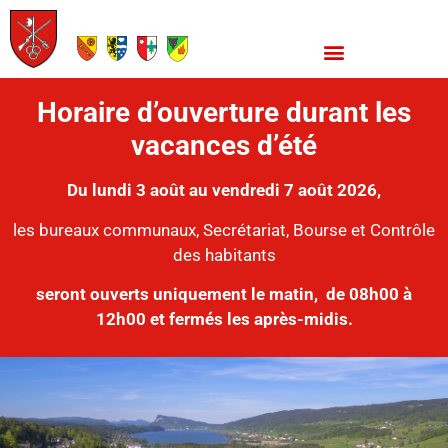
Horaire d’ouverture durant les
vacances d’été
Du lundi 3 août au vendredi 7 août 2026,
les bureaux communaux, Secrétariat, Bourse et Contrôle
des habitants
seront ouverts uniquement le matin,
de 08h00 à
12h00 et fermés les après-midis.