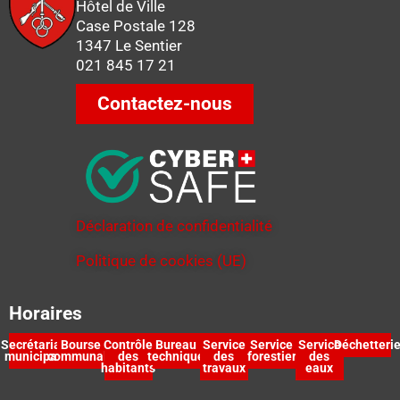
Hôtel de Ville
Case Postale 128
1347 Le Sentier
021 845 17 21
Contactez-nous
Déclaration de confidentialité
Politique de cookies (UE)
Horaires
Secrétariat
Bourse
Contrôle
Bureau
Service
Service
Service
Déchetteri
municipal
communale
des
technique
des
forestier
des
habitants
travaux
eaux