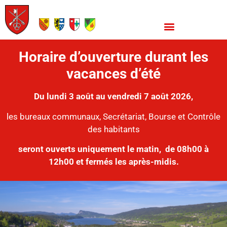
Horaire d’ouverture durant les
vacances d’été
Du lundi 3 août au vendredi 7 août 2026,
les bureaux communaux, Secrétariat, Bourse et Contrôle
des habitants
seront ouverts uniquement le matin,
de 08h00 à
12h00 et fermés les après-midis.