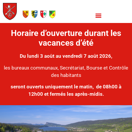
Horaire d’ouverture durant les
vacances d’été
Du lundi 3 août au vendredi 7 août 2026,
les bureaux communaux, Secrétariat, Bourse et Contrôle
des habitants
seront ouverts uniquement le matin,
de 08h00 à
12h00 et fermés les après-midis.