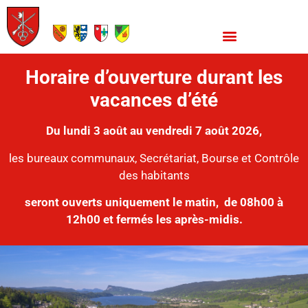
Horaire d’ouverture durant les
vacances d’été
Du lundi 3 août au vendredi 7 août 2026,
les bureaux communaux, Secrétariat, Bourse et Contrôle
des habitants
seront ouverts uniquement le matin,
de 08h00 à
12h00 et fermés les après-midis.