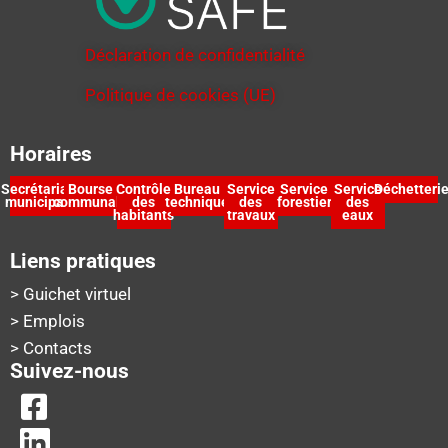
Déclaration de confidentialité
Politique de cookies (UE)
Horaires
Secrétariat
Bourse
Contrôle
Bureau
Service
Service
Service
Déchetteri
municipal
communale
des
technique
des
forestier
des
habitants
travaux
eaux
Liens pratiques
> Guichet virtuel
> Emplois
> Contacts
Suivez-nous