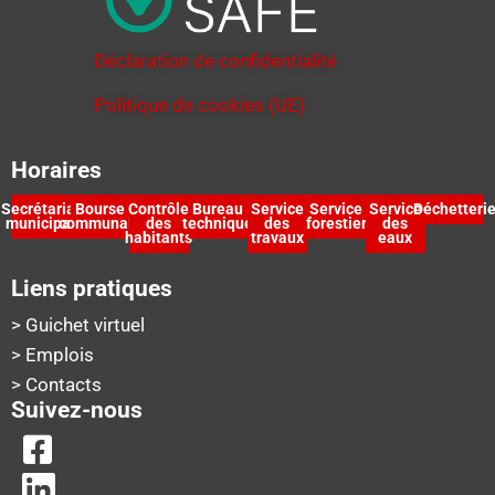
Déclaration de confidentialité
Politique de cookies (UE)
Horaires
Secrétariat
Bourse
Contrôle
Bureau
Service
Service
Service
Déchetteri
municipal
communale
des
technique
des
forestier
des
habitants
travaux
eaux
Liens pratiques
> Guichet virtuel
> Emplois
> Contacts
Suivez-nous