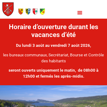
Horaire d’ouverture durant les
vacances d’été
Du lundi 3 août au vendredi 7 août 2026,
les bureaux communaux, Secrétariat, Bourse et Contrôle
des habitants
seront ouverts uniquement le matin,
de 08h00 à
12h00 et fermés les après-midis.