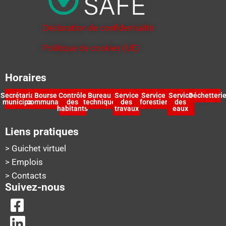
Déclaration de confidentialité
Politique de cookies (UE)
Horaires
Secrétariat
Bourse
Contrôle
Bureau
Service
Service
Service
Déchetteri
municipal
communale
des
technique
des
forestier
des
habitants
travaux
eaux
Liens pratiques
> Guichet virtuel
> Emplois
> Contacts
Suivez-nous