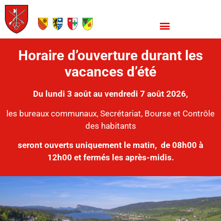
Horaire d’ouverture durant les
vacances d’été
Du lundi 3 août au vendredi 7 août 2026,
les bureaux communaux, Secrétariat, Bourse et Contrôle
des habitants
seront ouverts uniquement le matin,
de 08h00 à
12h00 et fermés les après-midis.